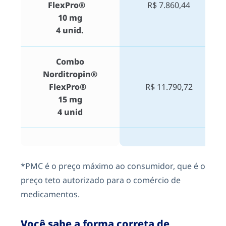
FlexPro®
R$ 7.860,44
10 mg
4 unid.
Combo
Norditropin®
FlexPro®
R$ 11.790,72
15 mg
4 unid
*PMC é o preço máximo ao consumidor, que é o
preço teto autorizado para o comércio de
medicamentos.
Você sabe a forma correta de