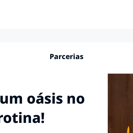
Parcerias
um oásis no
rotina!