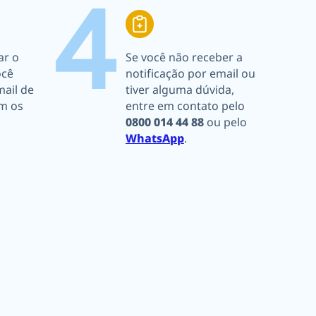
4
ar o
Se você não receber a
ocê
notificação por email ou
ail de
tiver alguma dúvida,
m os
entre em contato pelo
0800 014 44 88
ou pelo
WhatsApp
.