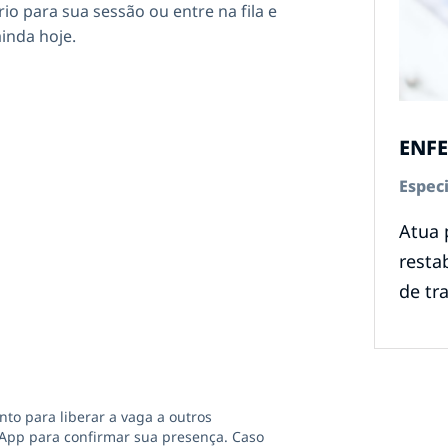
o para sua sessão ou entre na fila e
inda hoje.
ENF
Espec
Atua 
resta
de tr
o para liberar a vaga a outros
App para confirmar sua presença. Caso