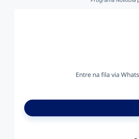
Programa NovoDia pa
Entre na fila via Wha